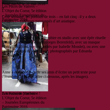
Posté par
AP
le
31 mai 2016
Les Puces de Vanves –
0
L’Objet du Coeur, 5e édition
– Journées Européennes du
Cette semaine, les portraits de trois – en fait cinq : il y a deux
Patrimoine 2016
couples ! – collègues passionnés d’art asiatique.
Ils ont tenu à se faire photographier en studio avec une épée rituelle
(Anne, photographiée par Georges Berenfeld), avec un masque
(Patricia & Rémi, photographiés par Isabelle Mondet), ou avec une
coiffe (Georges & son épouse, photographiés par Edoarda
Roncaldier).
Anne a demandé à un de ses amis d’écrire un petit texte pour
commenter la photo (à lire ci-dessous, après les images).
A la semaine prochaine !
Les Puces de Vanves –
L’Objet du Coeur, 5e édition
– Journées Européennes du
Patrimoine 2016