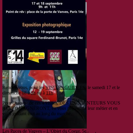
Rendez-vous, pour les
VISITES GUIDEES
, le samedi 17 et le
dimanche 18 à
9h
ou à
11h
.
Pour chacune de ces 4 visites, DES BROCANTEURS VOUS
ACCOMPAGNERONT, en vous présentant leur métier et en
vous guidant tout au long du marché.
Les Puces de Vanves – L’Objet du Coeur, 5e