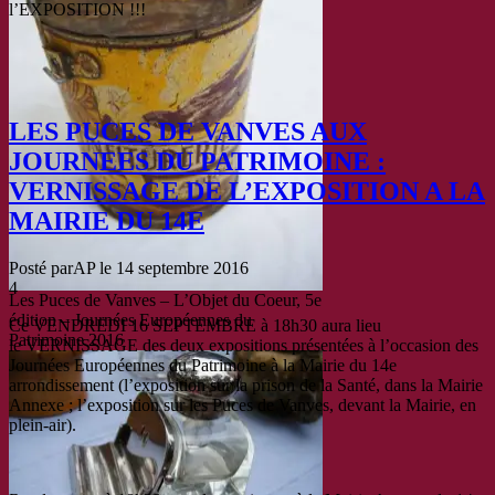
l’EXPOSITION !!!
LES PUCES DE VANVES AUX
JOURNEES DU PATRIMOINE :
VERNISSAGE DE L’EXPOSITION A LA
MAIRIE DU 14E
Posté par
AP
le
14 septembre 2016
4
Les Puces de Vanves – L’Objet du Coeur, 5e
édition – Journées Européennes du
Ce VENDREDI 16 SEPTEMBRE à 18h30 aura lieu
Patrimoine 2016
le VERNISSAGE des deux expositions présentées à l’occasion des
Journées Européennes du Patrimoine à la Mairie du 14e
arrondissement (l’exposition sur la prison de la Santé, dans la Mairie
Annexe ; l’exposition sur les Puces de Vanves, devant la Mairie, en
plein-air).