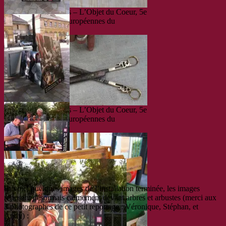
Les Puces de Vanves – L’Objet du Coeur, 5e
édition – Journées Européennes du
Patrimoine 2016
Les Puces de Vanves – L’Objet du Coeur, 5e
édition – Journées Européennes du
Patrimoine 2016
Et voici quelques images de l’installation terminée, les images
reposant désormais calmement devant arbres et arbustes (merci aux
3 photographes de ce petit reportage : Véronique, Stéphan, et
Andy) :