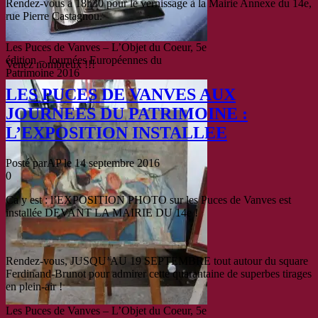
Rendez-vous à 18h30 pour le vernissage à la Mairie Annexe du 14e,
rue Pierre Castagnou.
Les Puces de Vanves – L’Objet du Coeur, 5e
édition – Journées Européennes du
Venez nombreux !!!
Patrimoine 2016
LES PUCES DE VANVES AUX
JOURNEES DU PATRIMOINE :
L’EXPOSITION INSTALLEE
Posté par
AP
le
14 septembre 2016
0
Ca y est : l’EXPOSITION PHOTO sur les Puces de Vanves est
installée DEVANT LA MAIRIE DU 14e !
Rendez-vous, JUSQU’AU 19 SEPTEMBRE tout autour du square
Ferdinand-Brunot pour admirer cette quarantaine de superbes tirages
en plein-air !
Les Puces de Vanves – L’Objet du Coeur, 5e