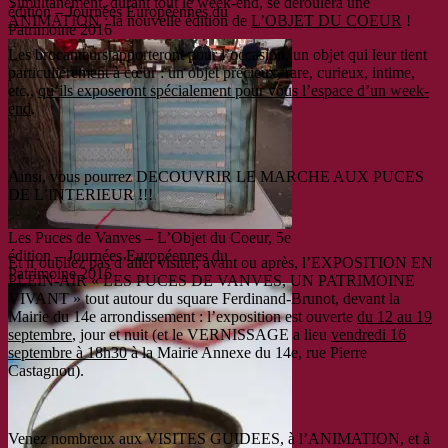
Simultanément, durant tout le week-end, se déroulera une
édition – Journées Européennes du
ANIMATION
: la nouvelle édition de
L’OBJET DU COEUR
!
Patrimoine 2016
Les brocanteurs apporteront pour l’occasion, un objet qui leur tient
particulièrement à cœur : un objet précieux, rare, curieux, intime,
etc.,
qu’ils exposeront spécialement pour vous l’espace d’un week-
end
.
Ainsi, vous pourrez DECOUVRIR LE MARCHE AUX PUCES
DE L’INTERIEUR !!!
Les Puces de Vanves – L’Objet du Coeur, 5e
édition – Journées Européennes du
Et n’oubliez pas d’aller visiter, avant ou après, l’EXPOSITION EN
Patrimoine 2016
PLEIN-AIR « LES PUCES DE VANVES, UN PATRIMOINE
VIVANT » tout autour du square Ferdinand-Brunot, devant la
Mairie du 14e arrondissement : l’exposition est ouverte
du 12 au 19
septembre
, jour et nuit (et le VERNISSAGE a lieu
vendredi 16
septembre à 18h30
à la Mairie Annexe du 14e, rue Pierre
Castagnou).
Venez nombreux aux VISITES GUIDEES, à l’ANIMATION, et à