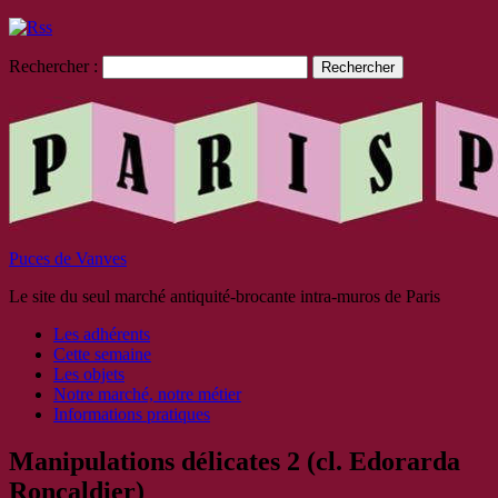
Rechercher :
Puces de Vanves
Le site du seul marché antiquité-brocante intra-muros de Paris
Les adhérents
Cette semaine
Les objets
Notre marché, notre métier
Informations pratiques
Manipulations délicates 2 (cl. Edorarda
Roncaldier)