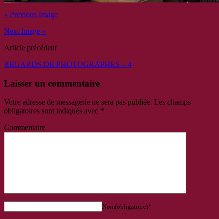
« Previous Image
Next Image »
Article précédent
REGARDS DE PHOTOGRAPHES – 4
Laisser un commentaire
Votre adresse de messagerie ne sera pas publiée.
Les champs
obligatoires sont indiqués avec
*
Commentaire
Nom(obligatoire)*