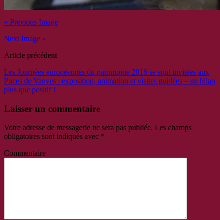
« Previous Image
Next Image »
Article précédent
Les Journées européennes du patrimoine 2016 se sont invitées aux
Puces de Vanves : exposition, animation et visites guidées – un bilan
plus que positif !
Laisser un commentaire
Votre adresse de messagerie ne sera pas publiée.
Les champs
obligatoires sont indiqués avec
*
Commentaire