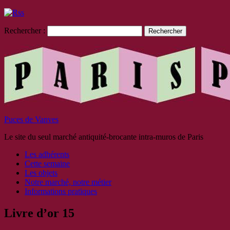
Rechercher :
Puces de Vanves
Le site du seul marché antiquité-brocante intra-muros de Paris
Les adhérents
Cette semaine
Les objets
Notre marché, notre métier
Informations pratiques
Livre d’or 15