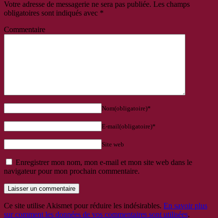
Votre adresse de messagerie ne sera pas publiée.
Les champs
obligatoires sont indiqués avec
*
Commentaire
Nom(obligatoire)*
E-mail(obligatoire)*
Site web
Enregistrer mon nom, mon e-mail et mon site web dans le
navigateur pour mon prochain commentaire.
Ce site utilise Akismet pour réduire les indésirables.
En savoir plus
sur comment les données de vos commentaires sont utilisées
.