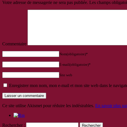
Votre adresse de messagerie ne sera pas publiée.
Les champs obligatoi
Commentaire
Nom(obligatoire)*
E-mail(obligatoire)*
Site web
Enregistrer mon nom, mon e-mail et mon site web dans le naviga
Ce site utilise Akismet pour réduire les indésirables.
En savoir plus su
Rechercher :