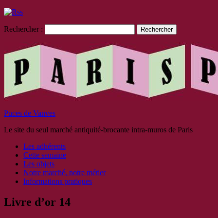
Rechercher :
Puces de Vanves
Le site du seul marché antiquité-brocante intra-muros de Paris
Les adhérents
Cette semaine
Les objets
Notre marché, notre métier
Informations pratiques
Livre d’or 14