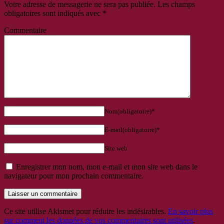
Votre adresse de messagerie ne sera pas publiée.
Les champs
obligatoires sont indiqués avec
*
Commentaire
Nom(obligatoire)*
E-mail(obligatoire)*
Site web
Enregistrer mon nom, mon e-mail et mon site web dans le
navigateur pour mon prochain commentaire.
Ce site utilise Akismet pour réduire les indésirables.
En savoir plus
sur comment les données de vos commentaires sont utilisées
.