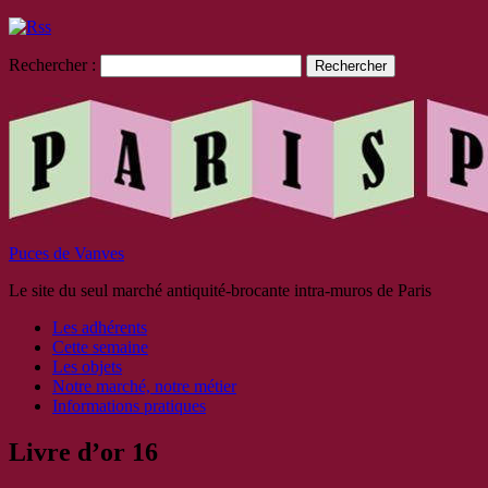
Rechercher :
Puces de Vanves
Le site du seul marché antiquité-brocante intra-muros de Paris
Les adhérents
Cette semaine
Les objets
Notre marché, notre métier
Informations pratiques
Livre d’or 16