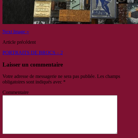
Next Image »
Article précédent
PORTRAITS DE BROCS – 2
Laisser un commentaire
Votre adresse de messagerie ne sera pas publiée.
Les champs
obligatoires sont indiqués avec
*
Commentaire