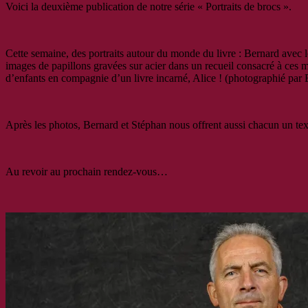
Voici la deuxième publication de notre série « Portraits de brocs ».
Cette semaine, des portraits autour du monde du livre : Bernard avec
images de papillons gravées sur acier dans un recueil consacré à ces 
d’enfants en compagnie d’un livre incarné, Alice ! (photographié par
Après les photos, Bernard et Stéphan nous offrent aussi chacun un texte,
Au revoir au prochain rendez-vous…