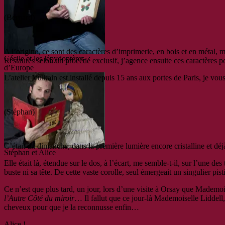
(Bernard)
A l’origine, ce sont des caractères d’imprimerie, en bois et en métal,
Cécile et les lépydoptères
Restaurés selon un procédé exclusif, j’agence ensuite ces caractères p
d’Europe
L’atelier Vulkain est installé depuis 15 ans aux portes de Paris, je 
(Stéphan)
C’était un dimanche, dans la première lumière encore cristalline et dé
Stéphan et Alice
Elle était là, étendue sur le dos, à l’écart, me semble-t-il, sur l’une d
buste ni sa tête. De cette vaste corolle, seul émergeait un singulier p
Ce n’est que plus tard, un jour, lors d’une visite à Orsay que Mademoisel
l’Autre Côté du miroir
… Il fallut que ce jour-là Mademoiselle Liddell,
cheveux pour que je la reconnusse enfin…
Alice !