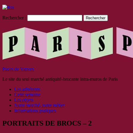
Rechercher :
Puces de Vanves
Le site du seul marché antiquité-brocante intra-muros de Paris
Les adhérents
Cette semaine
Les objets
Notre marché, notre métier
Informations pratiques
PORTRAITS DE BROCS – 2