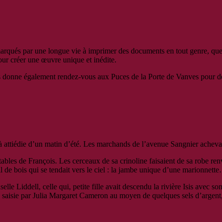
 marqués par une longue vie à imprimer des documents en tout genre, que j
our créer une œuvre unique et inédite.
vous donne également rendez-vous aux Puces de la Porte de Vanves pour d
jà attiédie d’un matin d’été. Les marchands de l’avenue Sangnier acheva
es tables de François. Les cerceaux de sa crinoline faisaient de sa robe r
istil de bois qui se tendait vers le ciel : la jambe unique d’une marion
le Liddell, celle qui, petite fille avait descendu la rivière Isis avec son
 saisie par Julia Margaret Cameron au moyen de quelques sels d’argent, m