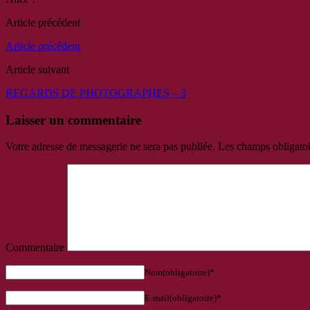
Article précédent
Article précédent
Article suivant
REGARDS DE PHOTOGRAPHES – 3
Laisser un commentaire
Votre adresse de messagerie ne sera pas publiée.
Les champs obligatoi
Commentaire
Nom(obligatoire)*
E-mail(obligatoire)*