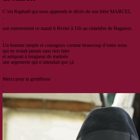
C’est Raphaël qui nous apprends le décès de son frère MARCEL
.
.
son enterrement ce mardi 6 février à 11h au cimetière de Bagneux
.
.
Un homme simple et courageux comme beaucoup d’entre nous
qui ne restait jamais sans rien faire
et astiquait à longueur de matinée
une argenterie qui n’attendait que çà
.
.
Merci pour ta gentillesse
.
.