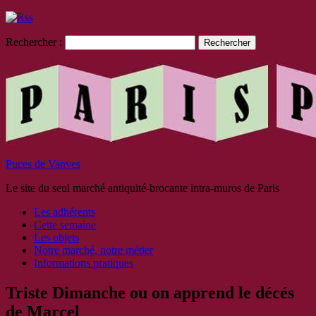
Rechercher :
Puces de Vanves
Le site du seul marché antiquité-brocante intra-muros de Paris
Les adhérents
Cette semaine
Les objets
Notre marché, notre métier
Informations pratiques
Triste Dimanche ou on apprend le décés
de Marcel