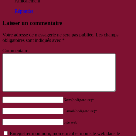
Amicalement
Répondre
Laisser un commentaire
Votre adresse de messagerie ne sera pas publiée.
Les champs
obligatoires sont indiqués avec
*
Commentaire
Nom(obligatoire)*
E-mail(obligatoire)*
Site web
Enregistrer mon nom, mon e-mail et mon site web dans le