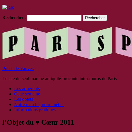
Rechercher :
Puces de Vanves
Le site du seul marché antiquité-brocante intra-muros de Paris
Les adhérents
Cette semaine
Les objets
Notre marché, notre métier
Informations pratiques
l’Objet du ♥ Cœur 2011