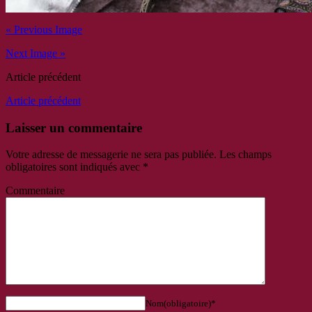
« Previous Image
Next Image »
Article précédent
Article précédent
Laisser un commentaire
Votre adresse de messagerie ne sera pas publiée.
Les champs
obligatoires sont indiqués avec
*
Commentaire
Nom(obligatoire)*