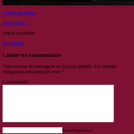
« Previous Image
Next Image »
Article précédent
DSC00406
Laisser un commentaire
Votre adresse de messagerie ne sera pas publiée.
Les champs
obligatoires sont indiqués avec
*
Commentaire
Nom(obligatoire)*