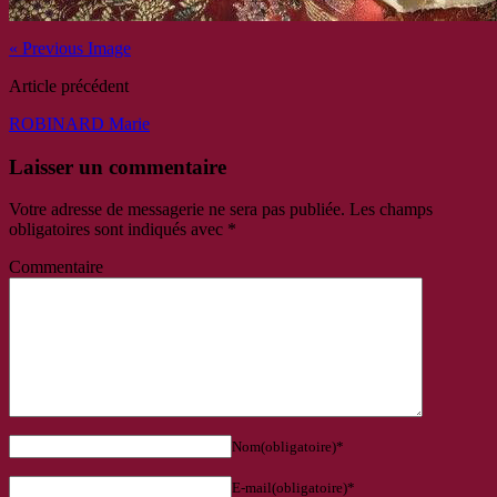
« Previous Image
Article précédent
ROBINARD Marie
Laisser un commentaire
Votre adresse de messagerie ne sera pas publiée.
Les champs
obligatoires sont indiqués avec
*
Commentaire
Nom(obligatoire)*
E-mail(obligatoire)*