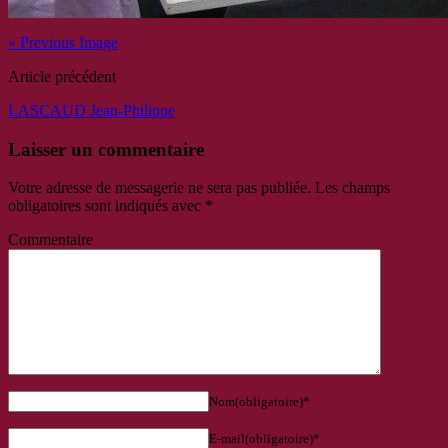
« Previous Image
Article précédent
LASCAUD Jean-Philippe
Laisser un commentaire
Votre adresse de messagerie ne sera pas publiée.
Les champs
obligatoires sont indiqués avec
*
Commentaire
Nom(obligatoire)*
E-mail(obligatoire)*