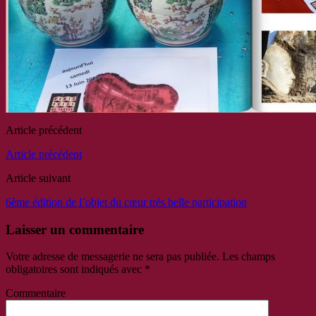
Article précédent
Article précédent
Article suivant
6ème édition de l’objet du cœur très belle participation
Laisser un commentaire
Votre adresse de messagerie ne sera pas publiée.
Les champs
obligatoires sont indiqués avec
*
Commentaire