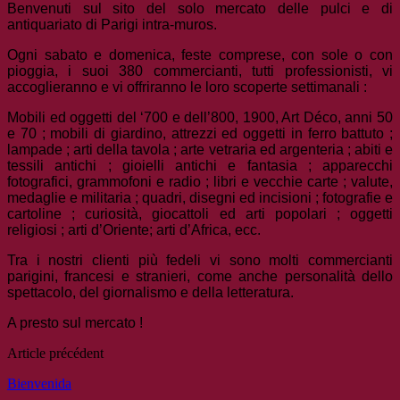
Benvenuti sul sito del solo mercato delle pulci e di
antiquariato di Parigi intra-muros.
Ogni sabato e domenica, feste comprese, con sole o con
pioggia, i suoi 380 commercianti, tutti professionisti, vi
accoglieranno e vi offriranno le loro scoperte settimanali :
Mobili ed oggetti del ‘700 e dell’800, 1900, Art Déco, anni 50
e 70 ; mobili di giardino, attrezzi ed oggetti in ferro battuto ;
lampade ; arti della tavola ; arte vetraria ed argenteria ; abiti e
tessili antichi ; gioielli antichi e fantasia ; apparecchi
fotografici, grammofoni e radio ; libri e vecchie carte ; valute,
medaglie e militaria ; quadri, disegni ed incisioni ; fotografie e
cartoline ; curiosità, giocattoli ed arti popolari ; oggetti
religiosi ; arti d’Oriente; arti d’Africa, ecc.
Tra i nostri clienti più fedeli vi sono molti commercianti
parigini, francesi e stranieri, come anche personalità dello
spettacolo, del giornalismo e della letteratura.
A presto sul mercato !
Article précédent
Bienvenida