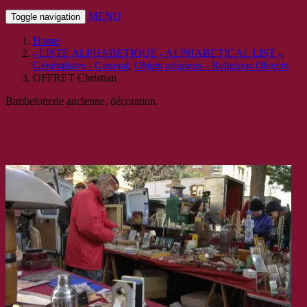
MENU
Toggle navigation
Home
- LISTE ALPHABETIQUE - ALPHABETICAL LIST -
,
Généralistes - General
,
Objets religieux - Religious Objects
OFFRET Christian
Bimbelotterie ancienne. décoration.