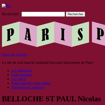
Rechercher :
Puces de Vanves
Le site du seul marché antiquité-brocante intra-muros de Paris
Les adhérents
Cette semaine
Les objets
Notre marché, notre métier
Informations pratiques
BELLOCHE ST PAUL Nicolas