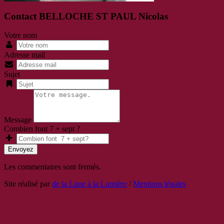
Contact BELLOCHE ST PAUL Nicolas
Votre nom
Adresse mail
Sujet
Message
Combien font 7 + sept ?
Envoyez
Les commentaires sont fermés.
Site réalisé par
de la Lune à la Lumière
/
Mentions légales