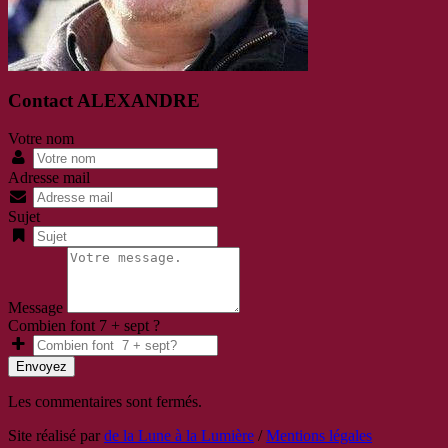
Contact ALEXANDRE
Votre nom
Adresse mail
Sujet
Message
Combien font 7 + sept ?
Envoyez
Les commentaires sont fermés.
Site réalisé par
de la Lune à la Lumière
/
Mentions légales