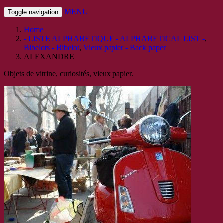
MENU
Toggle navigation
Home
- LISTE ALPHABETIQUE - ALPHABETICAL LIST -
,
Bibelots - Bibelot
,
Vieux papier - Back paper
ALEXANDRE
Objets de vitrine, curiosités, vieux papier.