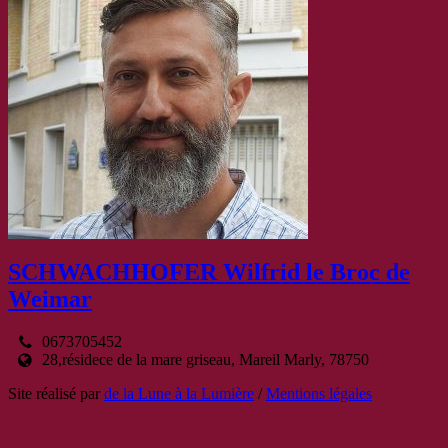
SCHWACHHOFER Wilfrid le Broc de
Weimar
0673705452
28,résidece de la mare griseau, Mareil Marly, 78750
Site réalisé par
de la Lune à la Lumière
/
Mentions légales