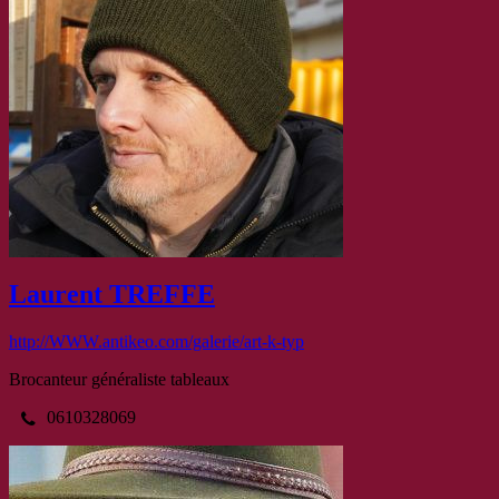
Laurent TREFFE
http://WWW.antikeo.com/galerie/art-k-typ
Brocanteur généraliste tableaux
0610328069